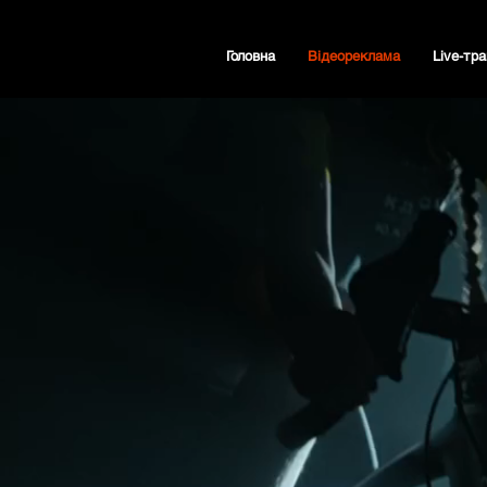
Головна
Відеореклама
Live-тра