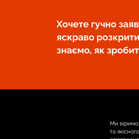
Хочете гучно заяв
яскраво розкрити
знаємо, як зробит
Ми віримо
та якісног