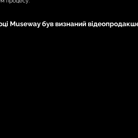
ем процесу.
оці Museway був визнаний відеопродакше